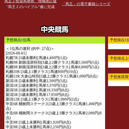
馬王Ｚ投資馬券術 増補改訂版
「馬王」の電子書籍シリーズ
“馬王Ｚのバイブル”遂に完成
予想得点1位馬
予想得点1
＜1位馬の連対 (的中: 27点)＞
[2026-08-01]
札幌7R [3歳未勝利] 馬連4,400円(1点)
予想得点上
札幌9R 釧路湿原特別[3歳上2勝クラス] 馬連5,560円(5点)
札幌9R 釧路湿原特別[3歳上2勝クラス] 馬単8,890円(5点)
札幌10R [3歳上1勝クラス] 馬連800円(10点)
札幌12R 大倉山特別[3歳上2勝クラス] 馬連1,090円(6点)
予想推奨買
新潟1R [2歳未勝利] 馬連2,500円(5点)
新潟1R [2歳未勝利] 馬単3,370円(5点)
新潟5R [3歳未勝利] 馬連10,350円(8点)
新潟5R [3歳未勝利] 馬単17,950円(8点)
新潟12R [3歳上1勝クラス] 馬連1,900円(2点)
中京6R 桶狭間ステークス[3歳上3勝クラス] 馬連1,490円(9
点)
中京6R 桶狭間ステークス[3歳上3勝クラス] 馬単2,090円(9
点)
中京9R [3歳上未勝利] 馬連1,020円(8点)
中京9R [3歳上未勝利] 馬単2,250円(8点)