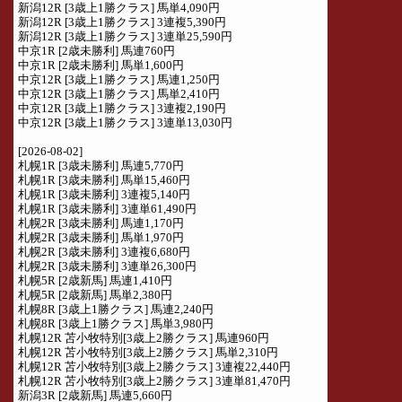
新潟12R [3歳上1勝クラス] 馬単4,090円
新潟12R [3歳上1勝クラス] 3連複5,390円
新潟12R [3歳上1勝クラス] 3連単25,590円
中京1R [2歳未勝利] 馬連760円
中京1R [2歳未勝利] 馬単1,600円
中京12R [3歳上1勝クラス] 馬連1,250円
中京12R [3歳上1勝クラス] 馬単2,410円
中京12R [3歳上1勝クラス] 3連複2,190円
中京12R [3歳上1勝クラス] 3連単13,030円
[2026-08-02]
札幌1R [3歳未勝利] 馬連5,770円
札幌1R [3歳未勝利] 馬単15,460円
札幌1R [3歳未勝利] 3連複5,140円
札幌1R [3歳未勝利] 3連単61,490円
札幌2R [3歳未勝利] 馬連1,170円
札幌2R [3歳未勝利] 馬単1,970円
札幌2R [3歳未勝利] 3連複6,680円
札幌2R [3歳未勝利] 3連単26,300円
札幌5R [2歳新馬] 馬連1,410円
札幌5R [2歳新馬] 馬単2,380円
札幌8R [3歳上1勝クラス] 馬連2,240円
札幌8R [3歳上1勝クラス] 馬単3,980円
札幌12R 苫小牧特別[3歳上2勝クラス] 馬連960円
札幌12R 苫小牧特別[3歳上2勝クラス] 馬単2,310円
札幌12R 苫小牧特別[3歳上2勝クラス] 3連複22,440円
札幌12R 苫小牧特別[3歳上2勝クラス] 3連単81,470円
新潟3R [2歳新馬] 馬連5,660円