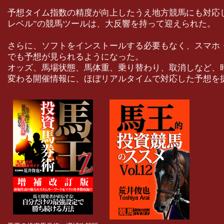
予想タイム指数の精度が向上したうえ地方競馬にも対応
レベル”の競馬ツールは、大反響を持って迎えられた。
さらに、ソフトをインストールする必要もなく、スマホ
でも予想が見られるようになった。
オッズ、馬場状態、馬体重、乗り替わり、取消しなど、
変わる開催情報に、ほぼリアルタイムで対応した予想を