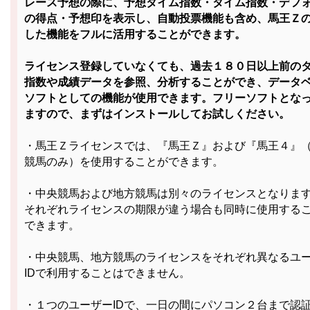
レース予想の際に、予想タイム指数・タイム指数・デフ
の得点・予想印を表示し、自動投票機能も含め、馬王Ｚ
した機能をフルに活用することができます。
ライセンス登録していなくても、過去１８０日以上前の
指数や成績データを参照、分析することができ、データ
ソフトとしての機能が使用できます。フリーソフトとな
ますので、まずはインストールしてお試しください。
・馬王Ｚライセンスでは、『馬王Ｚ』および『馬王４』
競馬のみ）を使用することができます。
・中央競馬および地方競馬は別々のライセンスとなりま
それぞれライセンスの期限が違う場合も同時に使用する
できます。
・中央競馬、地方競馬のライセンスをそれぞれ異なるユ
IDで利用することはできません。
・１つのユーザーIDで、一日の間にパソコン２台まで認