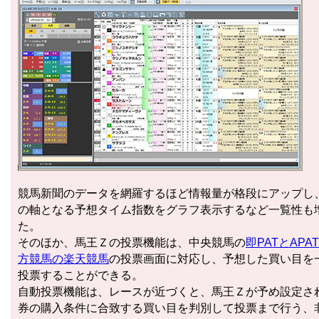
競馬新聞のデータを網羅するほど情報量が格段にアップし
の軸となる予想タイム指数をグラフ表示するなど一覧性も
た。
そのほか、馬王Ｚの投票機能は、中央競馬の
即PATとAPAT
方競馬の楽天競馬
の投票画面に対応し、予想した買い目を
投票することができる。
自動投票機能は、レースが近づくと、馬王Ｚが予め設定さ
券の購入条件に合致する買い目を判別して投票まで行う、