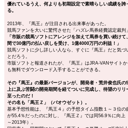
優れているうえ、何よりも初期設定で素晴らしい成績を誇
る。
2013年、『馬王』が注目される出来事があった。
競馬ファンを大いに驚愕させた「ハズレ馬券経費認定裁判
「市販の競馬ソフトにアレンジを加えて馬券を買い続けて
間で30億円の払い戻しを受け、1億4000万円の利益！」
競馬ソフトに少し詳しい人なら、すぐに『馬王』だと気づ
とだろう。
市販ソフトと報道されたが、『馬王』はJRA-VANサイト
も無料でダウンロード入手することができる。
その『馬王』の最新バージョンが、開発者・荒井俊也氏の
上に及ぶ苦闘の開発期間を経てついに完成し、待望のリリ
至ったのだ！
その名も「馬王Ｚ」（バオウゼット）。
基本予想性能は、『馬王４』の予想タイム指数１～３位の
が55.4％だったのに対し、『馬王Ｚ』では同56.9％に向上（
～2013年）。