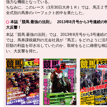
強力な機能となっている。
ちなみに、このレース（3月30日大井１Ｒ）では、馬王Ｚ
全式別の馬券のパーフェクト的中を果たした。
本誌「競馬 最強の法則」 2013年8月号から3号連続の
大反響！
本誌「競馬 最強の法則」では、2013年8月号から3号連続
では、馬券課税裁判の元会社員が『馬王』をどのように活
巨額の利益を叩き出していたのか、取材をもとに緻密な検
い、大反響を得た。